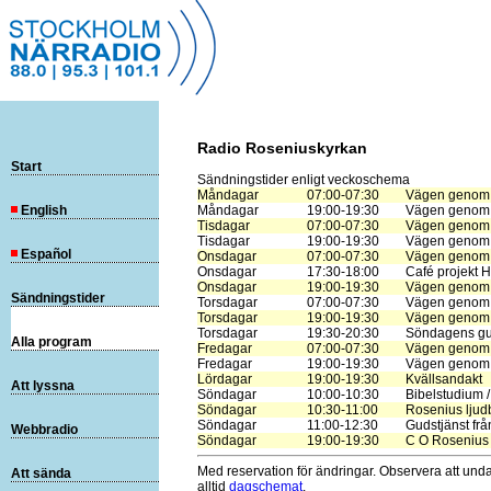
Radio Roseniuskyrkan
Start
Sändningstider enligt veckoschema
Måndagar
07:00-07:30
Vägen genom 
English
Måndagar
19:00-19:30
Vägen genom B
Tisdagar
07:00-07:30
Vägen genom 
Tisdagar
19:00-19:30
Vägen genom B
Español
Onsdagar
07:00-07:30
Vägen genom 
Onsdagar
17:30-18:00
Café projekt 
Onsdagar
19:00-19:30
Vägen genom B
Sändningstider
Torsdagar
07:00-07:30
Vägen genom 
Torsdagar
19:00-19:30
Vägen genom b
Torsdagar
19:30-20:30
Söndagens gud
Alla program
Fredagar
07:00-07:30
Vägen genom 
Fredagar
19:00-19:30
Vägen genom B
Lördagar
19:00-19:30
Kvällsandakt
Att lyssna
Söndagar
10:00-10:30
Bibelstudium /
Söndagar
10:30-11:00
Rosenius ljud
Söndagar
11:00-12:30
Gudstjänst fr
Webbradio
Söndagar
19:00-19:30
C O Rosenius u
Med reservation för ändringar. Observera att und
Att sända
alltid
dagschemat
.